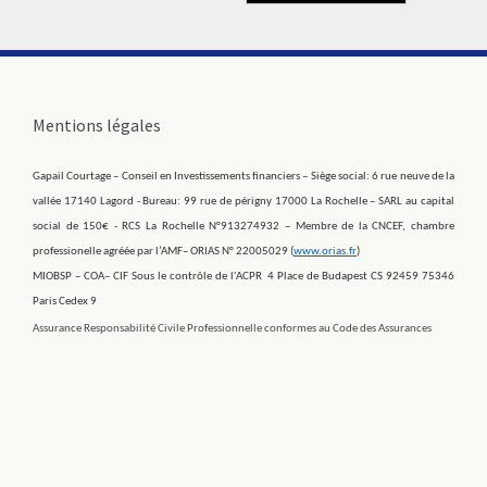
Mentions légales
Gapail Courtage – Conseil en Investissements financiers – Siège social: 6 rue neuve de la
vallée 17140 Lagord - Bureau: 99 rue de périgny 17000 La Rochelle – SARL au capital
social de 150€ - RCS La Rochelle N°913274932 – Membre de la CNCEF, chambre
professionelle agréée par l’AMF– ORIAS N° 22005029 (
www.orias.fr
)
MIOBSP – COA– CIF Sous le contrôle de l'ACPR 4 Place de Budapest CS 92459 75346
Paris Cedex 9
Assurance Responsabilité Civile Professionnelle conformes au Code des Assurances​